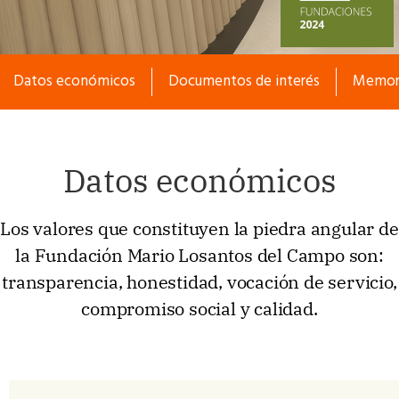
Datos económicos
Separador
Documentos de interés
Separado
Memor
Datos económicos
Los valores que constituyen la piedra angular de
la Fundación Mario Losantos del Campo son:
transparencia, honestidad, vocación de servicio,
compromiso social y calidad.