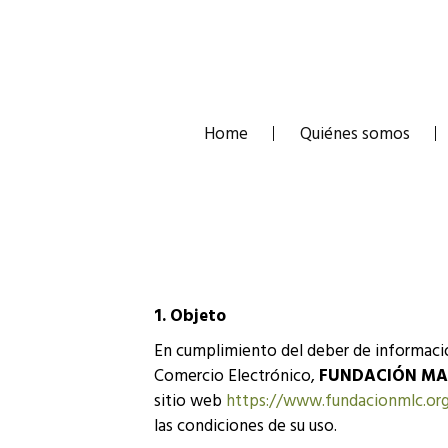
Skip
to
content
Home
Quiénes somos
1. Objeto
En cumplimiento del deber de información
Comercio Electrónico,
FUNDACIÓN MA
sitio web
https://www.fundacionmlc.or
las condiciones de su uso.