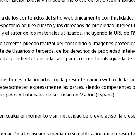
sin autorización previa y sin que el mero uso del sitio web impl
ia de los contenidos del sitio web únicamente con finalidades 
spetar lo aquí expuesto y los derechos de propiedad intelectua
y el autor de los materiales utilizados, incluyendo la URL de
F
e terceros puedan realizar del contenido o imágenes protegida
te de Usuarios o terceros, de los derechos de propiedad intelec
s correspondientes en cada caso para la correcta salvaguarda de 
 cuestiones relacionadas con la presente página web o de las ac
 que se someten expresamente las partes, siendo competentes po
Juzgados y Tribunales de la Ciudad de Madrid (España).
 en cualquier momento y sin necesidad de previo aviso, la pres
ormación a los usuarios mediante su publicación en el present