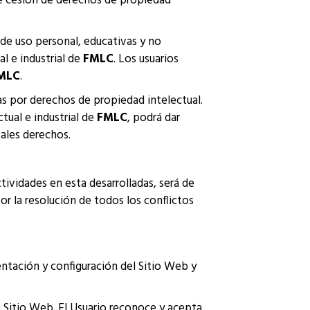
ique cesión de derechos de propiedad
de uso personal, educativas y no
l e industrial de
FMLC
. Los usuarios
MLC
.
s por derechos de propiedad intelectual.
tual e industrial de
FMLC
, podrá dar
tales derechos.
tividades en esta desarrolladas, será de
r la resolución de todos los conflictos
entación y configuración del Sitio Web y
e Sitio Web. El Usuario reconoce y acepta