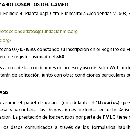
MARIO LOSANTOS DEL CAMPO
 Edificio 4, Planta baja. Ctra. Fuencarral a Alcobendas M-603,
rotecciondedatos@fundacionmlc.org
.org/
fecha 07/10/1999, constando su inscripción en el Registro de 
ero de registro asignado el
560
.
 acerca de las condiciones de acceso y uso del Sitio Web, incl
arán de aplicación, junto con otras condiciones particulares q
 web
 asume el papel de usuario (en adelante el “
Usuario
«) qui
a y voluntaria, las disposiciones incluidas en este Avis
ación. La prestación de los servicios por parte de
FMLC
tiene c
e los datos comunicados a través de los formularios habil