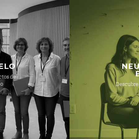
ELO
NEU
ctos de
do
Descubre 