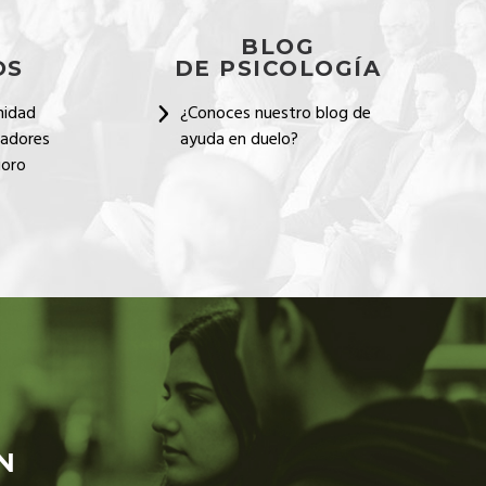
BLOG
OS
DE PSICOLOGÍA
nidad
¿Conoces nuestro blog de
dadores
ayuda en duelo?
ioro
N