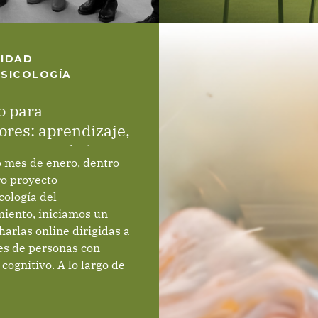
IDAD
SICOLOGÍA
o para
ores: aprendizaje,
y comunidad.
 mes de enero, dentro
ro proyecto
ología del
iento, iniciamos un
charlas online dirigidas a
es de personas con
 cognitivo. A lo largo de
siones hemos abordado
esenciales del cuidado:
nsión del deterioro, los