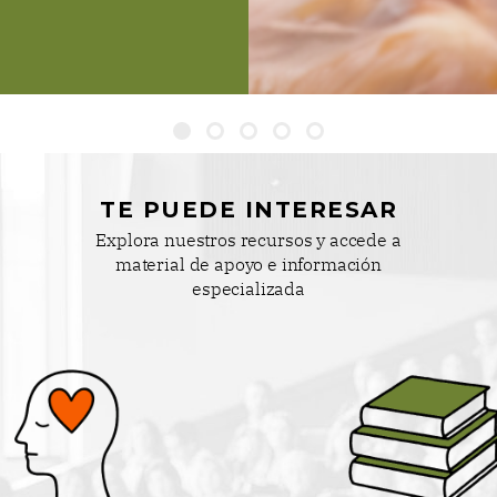
idianos, la comunicación
rsona cuidada y el
mocional que el rol de
tiene en la salud física y
e quienes acompañan.
incuenta personas han
do en estas actividades,
TE PUEDE INTERESAR
endo experiencias,
ecursos, y dando forma
Explora nuestros recursos y accede a
acio de apoyo mutuo y
material de apoyo e información
especializada
je compartido. Con la
l mes […]