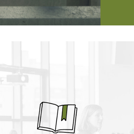
retos cot
con la pe
impacto e
cuidador 
mental d
Más de c
participa
comparti
dudas y r
a un esp
aprendiza
sesión de