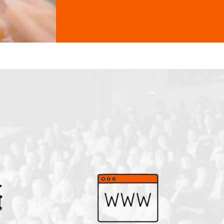
tabúes en torno al final de la
vida. En esta nueva edición, Sara
Losantos participará con una
ponencia sobre magia blanca y el
poder de la narrativa, explorando
cómo las palabras, los símbolos y
las historias pueden transformar
el acompañamiento emocional y
espiritual en los momentos de
mayor vulnerabilidad. Durante
dos días, expertos […]