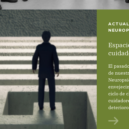
ACTUAL
NEUROP
Espaci
cuidad
apoyo 
El pasado
de nuest
Neuropsic
envejecim
ciclo de 
cuidador
deterioro
estas se
aspectos 
la compre