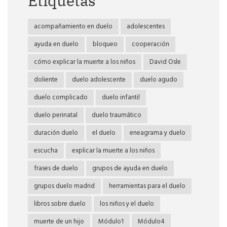
Etiquetas
acompañamiento en duelo
adolescentes
ayuda en duelo
bloqueo
cooperación
cómo explicar la muerte a los niños
David Osle
doliente
duelo adolescente
duelo agudo
duelo complicado
duelo infantil
duelo perinatal
duelo traumático
duración duelo
el duelo
eneagrama y duelo
escucha
explicar la muerte a los niños
frases de duelo
grupos de ayuda en duelo
grupos duelo madrid
herramientas para el duelo
libros sobre duelo
los niños y el duelo
muerte de un hijo
Módulo1
Módulo4