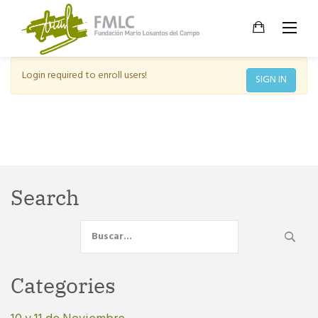
Skip
to
content
Login required to enroll users!
SIGN IN
Search
Search
for:
Categories