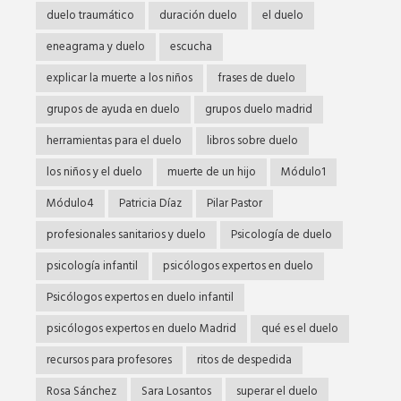
duelo traumático
duración duelo
el duelo
eneagrama y duelo
escucha
explicar la muerte a los niños
frases de duelo
grupos de ayuda en duelo
grupos duelo madrid
herramientas para el duelo
libros sobre duelo
los niños y el duelo
muerte de un hijo
Módulo1
Módulo4
Patricia Díaz
Pilar Pastor
profesionales sanitarios y duelo
Psicología de duelo
psicología infantil
psicólogos expertos en duelo
Psicólogos expertos en duelo infantil
psicólogos expertos en duelo Madrid
qué es el duelo
recursos para profesores
ritos de despedida
Rosa Sánchez
Sara Losantos
superar el duelo