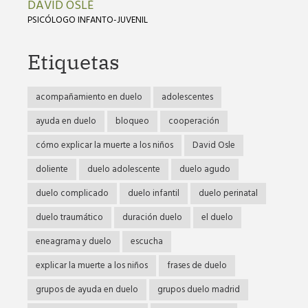
DAVID OSLÉ
PSICÓLOGO INFANTO-JUVENIL
Etiquetas
acompañamiento en duelo
adolescentes
ayuda en duelo
bloqueo
cooperación
cómo explicar la muerte a los niños
David Osle
doliente
duelo adolescente
duelo agudo
duelo complicado
duelo infantil
duelo perinatal
duelo traumático
duración duelo
el duelo
eneagrama y duelo
escucha
explicar la muerte a los niños
frases de duelo
grupos de ayuda en duelo
grupos duelo madrid