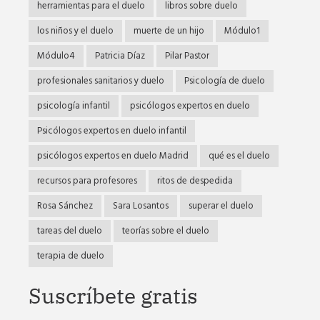
herramientas para el duelo
libros sobre duelo
los niños y el duelo
muerte de un hijo
Módulo1
Módulo4
Patricia Díaz
Pilar Pastor
profesionales sanitarios y duelo
Psicología de duelo
psicología infantil
psicólogos expertos en duelo
Psicólogos expertos en duelo infantil
psicólogos expertos en duelo Madrid
qué es el duelo
recursos para profesores
ritos de despedida
Rosa Sánchez
Sara Losantos
superar el duelo
tareas del duelo
teorías sobre el duelo
terapia de duelo
Suscríbete gratis