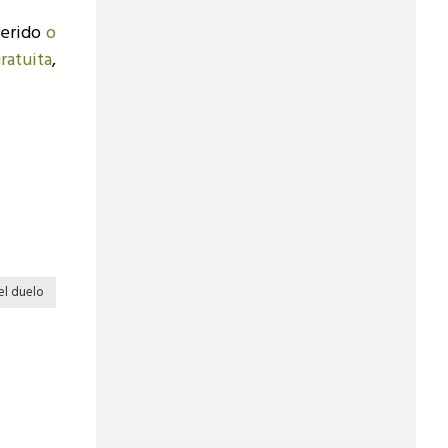
uerido
o
ratuita
,
el duelo