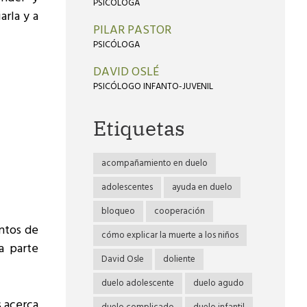
PSICÓLOGA
arla y a
PILAR PASTOR
PSICÓLOGA
DAVID OSLÉ
PSICÓLOGO INFANTO-JUVENIL
Etiquetas
acompañamiento en duelo
adolescentes
ayuda en duelo
bloqueo
cooperación
intos de
cómo explicar la muerte a los niños
a parte
David Osle
doliente
duelo adolescente
duelo agudo
 acerca