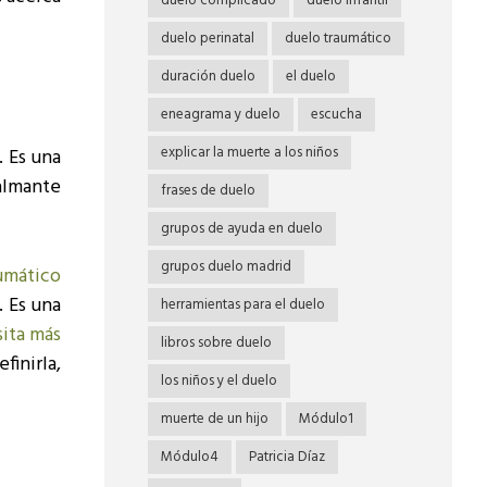
duelo complicado
duelo infantil
duelo perinatal
duelo traumático
duración duelo
el duelo
eneagrama y duelo
escucha
explicar la muerte a los niños
. Es una
calmante
frases de duelo
grupos de ayuda en duelo
grupos duelo madrid
umático
. Es una
herramientas para el duelo
ita más
libros sobre duelo
efinirla,
los niños y el duelo
muerte de un hijo
Módulo1
Módulo4
Patricia Díaz