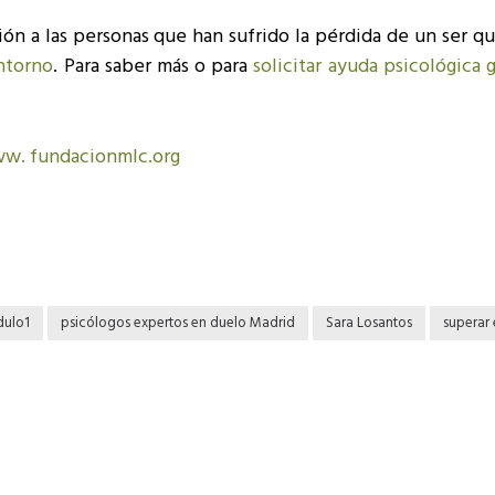
ión a las personas que han sufrido la pérdida de un ser q
ntorno
. Para saber más o para
solicitar ayuda psicológica g
w. fundacionmlc.org
ulo1
psicólogos expertos en duelo Madrid
Sara Losantos
superar 