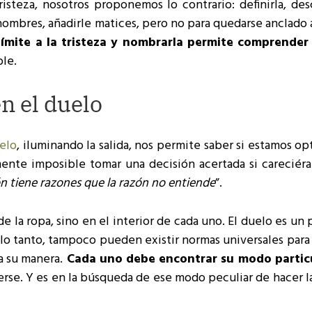
isteza, nosotros proponemos lo contrario: definirla, desc
 nombres, añadirle matices, pero no para quedarse anclado a
límite a la tristeza y nombrarla permite comprender
ble.
n el duelo
elo
, iluminando la salida, nos permite saber si estamos o
amente imposible tomar una decisión acertada si careciér
ón tiene razones que la razón no entiende
”.
de la ropa, sino en el interior de cada uno. El duelo es un
 lo tanto, tampoco pueden existir normas universales para 
a su manera.
Cada uno debe encontrar su modo partic
lerse. Y es en la búsqueda de ese modo peculiar de hacer l