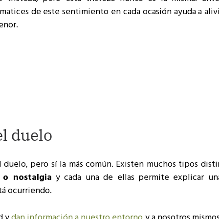
atices de este sentimiento en cada ocasión ayuda a alivi
enor.
l duelo
l duelo, pero sí la más común. Existen muchos tipos dist
 o nostalgia
y cada una de ellas permite explicar un
tá ocurriendo.
d y
dan información a nuestro entorno
y a nosotros mismos