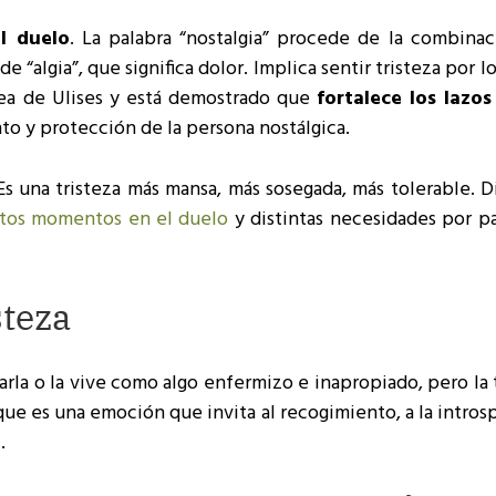
el duelo
. La palabra “nostalgia” procede de la combinac
e “algia”, que significa dolor. Implica sentir tristeza por l
isea de Ulises y está demostrado que
fortalece los lazos
to y protección de la persona nostálgica.
 Es una tristeza más mansa, más sosegada, más tolerable. D
ntos momentos en el duelo
y distintas necesidades por pa
steza
varla o la vive como algo enfermizo e inapropiado, pero la 
 que es una emoción que invita al recogimiento, a la intro
a
.