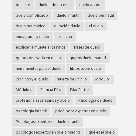
doliente
duelo adolescente
duelo agudo
duelo complicado
duelo infantil
duelo perinatal
duelo traumático
duración duelo
el duelo
eneagrama y duelo
escucha
explicar la muerte a los niños
frases de duelo
grupos de ayuda en duelo
grupos duelo madrid
herramientas para el duelo
libros sobre duelo
los niños y el duelo
muerte de un hijo
Módulo1
Módulo4
Patricia Díaz
Pilar Pastor
profesionales sanitarios y duelo
Psicología de duelo
psicología infantil
psicólogos expertos en duelo
Psicólogos expertos en duelo infantil
psicólogos expertos en duelo Madrid
qué es el duelo