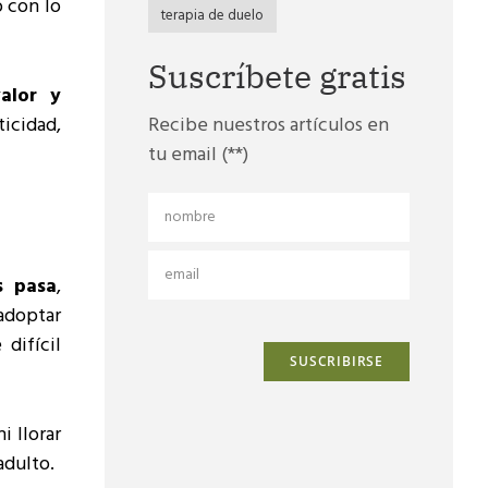
o con lo
terapia de duelo
Suscríbete gratis
alor y
ticidad,
Recibe nuestros artículos en
tu email (**)
s pasa
,
 adoptar
difícil
ni llorar
adulto.