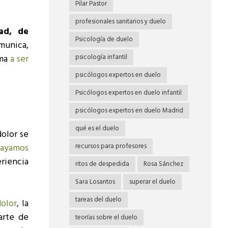
Pilar Pastor
profesionales sanitarios y duelo
ad, de
Psicología de duelo
omunica,
ama
a ser
psicología infantil
psicólogos expertos en duelo
Psicólogos expertos en duelo infantil
psicólogos expertos en duelo Madrid
qué es el duelo
olor se
vayamos
recursos para profesores
riencia
ritos de despedida
Rosa Sánchez
Sara Losantos
superar el duelo
tareas del duelo
dolor
, la
arte de
teorías sobre el duelo