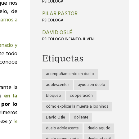
PSICÓLOGA
que nos
elo, de
PILAR PASTOR
arnos a
PSICÓLOGA
DAVID OSLÉ
PSICÓLOGO INFANTO-JUVENIL
onado y
te todo
Etiquetas
conoce
acompañamiento en duelo
adolescentes
ayuda en duelo
ante la
te
en la
bloqueo
cooperación
 por lo
cómo explicar la muerte a los niños
rimeros
David Osle
doliente
asa y
la
duelo adolescente
duelo agudo