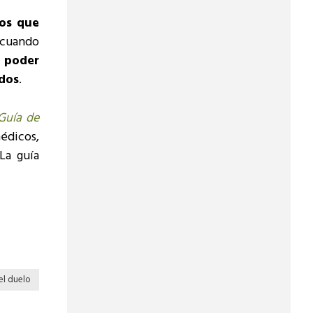
os que
 cuando
,
poder
ados
.
Guía de
médicos,
La guía
el duelo