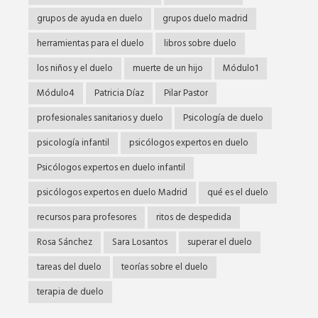
grupos de ayuda en duelo
grupos duelo madrid
herramientas para el duelo
libros sobre duelo
los niños y el duelo
muerte de un hijo
Módulo1
Módulo4
Patricia Díaz
Pilar Pastor
profesionales sanitarios y duelo
Psicología de duelo
psicología infantil
psicólogos expertos en duelo
Psicólogos expertos en duelo infantil
psicólogos expertos en duelo Madrid
qué es el duelo
recursos para profesores
ritos de despedida
Rosa Sánchez
Sara Losantos
superar el duelo
tareas del duelo
teorías sobre el duelo
terapia de duelo