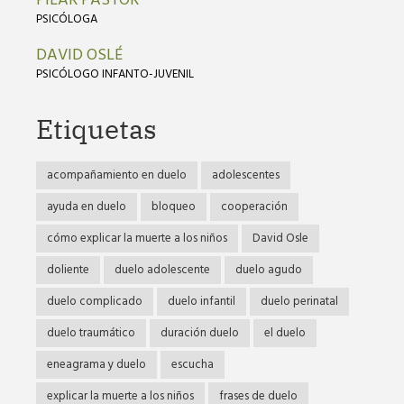
PILAR PASTOR
PSICÓLOGA
DAVID OSLÉ
PSICÓLOGO INFANTO-JUVENIL
Etiquetas
acompañamiento en duelo
adolescentes
ayuda en duelo
bloqueo
cooperación
cómo explicar la muerte a los niños
David Osle
doliente
duelo adolescente
duelo agudo
duelo complicado
duelo infantil
duelo perinatal
duelo traumático
duración duelo
el duelo
eneagrama y duelo
escucha
explicar la muerte a los niños
frases de duelo