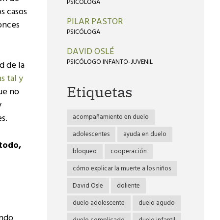
PSICÓLOGA
s casos
PILAR PASTOR
tonces
PSICÓLOGA
DAVID OSLÉ
PSICÓLOGO INFANTO-JUVENIL
d de la
s tal y
Etiquetas
ue no
y
s.
acompañamiento en duelo
adolescentes
ayuda en duelo
todo,
bloqueo
cooperación
cómo explicar la muerte a los niños
David Osle
doliente
duelo adolescente
duelo agudo
ando