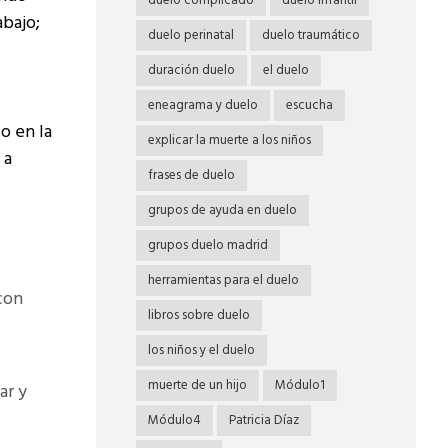
duelo complicado
duelo infantil
abajo;
duelo perinatal
duelo traumático
duración duelo
el duelo
eneagrama y duelo
escucha
o en la
explicar la muerte a los niños
 a
frases de duelo
grupos de ayuda en duelo
grupos duelo madrid
herramientas para el duelo
con
libros sobre duelo
los niños y el duelo
muerte de un hijo
Módulo1
ar y
Módulo4
Patricia Díaz