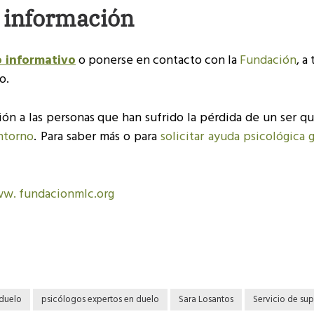
 información
o informativo
o ponerse en contacto con la
Fundación
, a
o.
ión a las personas que han sufrido la pérdida de un ser q
ntorno
. Para saber más o para
solicitar ayuda psicológica g
w. fundacionmlc.org
duelo
psicólogos expertos en duelo
Sara Losantos
Servicio de sup