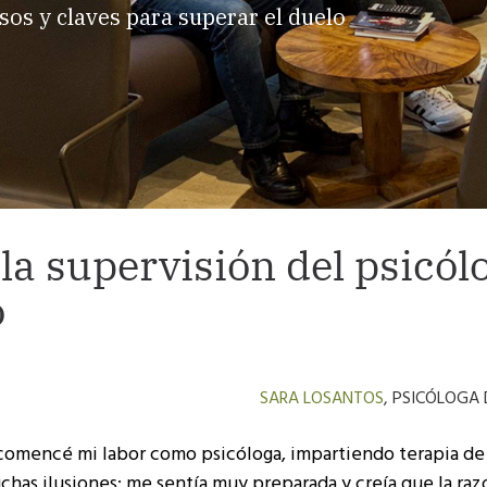
sos y claves para superar el duelo
la supervisión del psicól
o
SARA LOSANTOS
, PSICÓLOGA
omencé mi labor como psicóloga, impartiendo terapia de
chas ilusiones: me sentía muy preparada y creía que la raz