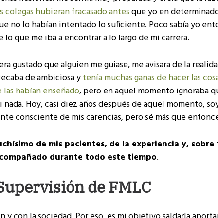
s colegas hubieran fracasado antes
que yo en determinado
ue no lo habían intentado lo suficiente. Poco sabía yo en
e lo que me iba a encontrar a lo largo de mi carrera.
ra gustado que alguien me guiase, me avisara de la realida
 Pecaba de ambiciosa y
tenía muchas ganas de hacer las cosa
 las habían enseñado
, pero en aquel momento ignoraba q
si nada. Hoy, casi diez años después de aquel momento, so
te consciente de mis carencias, pero sé más que entonce
hísimo de mis pacientes, de la experiencia y, sobre 
 acompañado durante todo este tiempo
.
 Supervisión de FMLC
y con la sociedad. Por eso, es mi objetivo saldarla aport