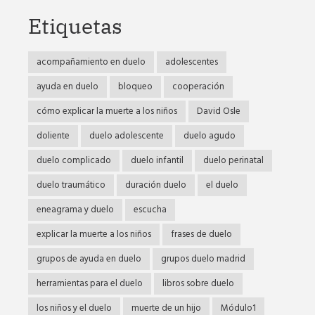
Etiquetas
acompañamiento en duelo
adolescentes
ayuda en duelo
bloqueo
cooperación
cómo explicar la muerte a los niños
David Osle
doliente
duelo adolescente
duelo agudo
duelo complicado
duelo infantil
duelo perinatal
duelo traumático
duración duelo
el duelo
eneagrama y duelo
escucha
explicar la muerte a los niños
frases de duelo
grupos de ayuda en duelo
grupos duelo madrid
herramientas para el duelo
libros sobre duelo
los niños y el duelo
muerte de un hijo
Módulo1