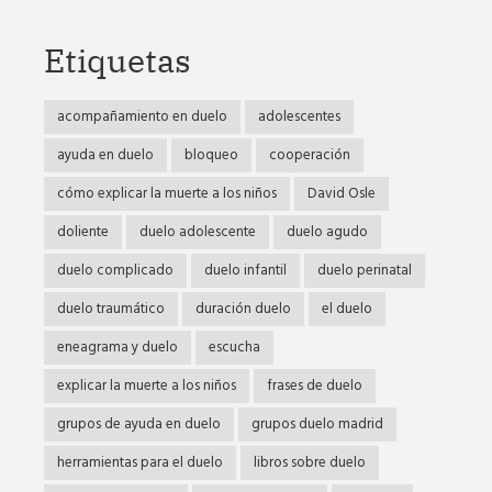
Etiquetas
acompañamiento en duelo
adolescentes
ayuda en duelo
bloqueo
cooperación
cómo explicar la muerte a los niños
David Osle
doliente
duelo adolescente
duelo agudo
duelo complicado
duelo infantil
duelo perinatal
duelo traumático
duración duelo
el duelo
eneagrama y duelo
escucha
explicar la muerte a los niños
frases de duelo
grupos de ayuda en duelo
grupos duelo madrid
herramientas para el duelo
libros sobre duelo