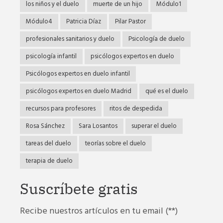
los niños y el duelo
muerte de un hijo
Módulo1
Módulo4
Patricia Díaz
Pilar Pastor
profesionales sanitarios y duelo
Psicología de duelo
psicología infantil
psicólogos expertos en duelo
Psicólogos expertos en duelo infantil
psicólogos expertos en duelo Madrid
qué es el duelo
recursos para profesores
ritos de despedida
Rosa Sánchez
Sara Losantos
superar el duelo
tareas del duelo
teorías sobre el duelo
terapia de duelo
Suscríbete gratis
Recibe nuestros artículos en tu email (**)