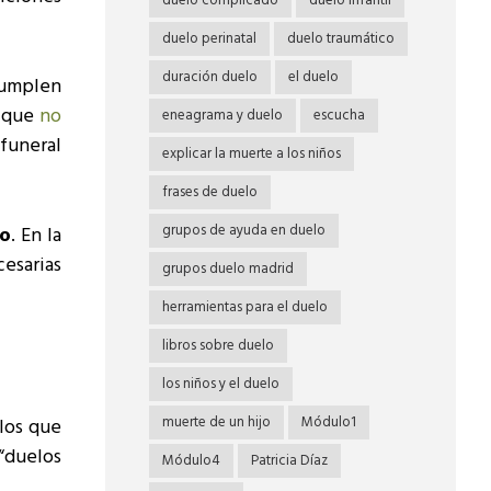
duelo complicado
duelo infantil
duelo perinatal
duelo traumático
duración duelo
el duelo
cumplen
s que
no
eneagrama y duelo
escucha
 funeral
explicar la muerte a los niños
frases de duelo
grupos de ayuda en duelo
lo
. En la
esarias
grupos duelo madrid
herramientas para el duelo
libros sobre duelo
los niños y el duelo
muerte de un hijo
Módulo1
 los que
“duelos
Módulo4
Patricia Díaz