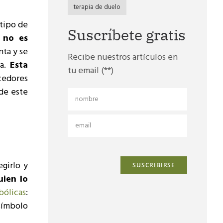
terapia de duelo
 tipo de
Suscríbete gratis
,
no es
nta y se
Recibe nuestros artículos en
da.
Esta
tu email (**)
cedores
de este
girlo y
uien lo
bólicas
:
símbolo