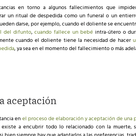
stancias en torno a algunos fallecimientos que impide
rar un ritual de despedida como un funeral o un entierro
pueden darse, por ejemplo, cuando el doliente se encuent
l del difunto
,
cuando fallece un bebé
intra-útero o dur
mente cuando el doliente tiene la necesidad de hacer
u
pedida
, ya sea en el momento del fallecimiento o más adel
la aceptación
rtancia en
el proceso de elaboración y aceptación de una 
 existe a encubrir todo lo relacionado con la muerte, 
 si bien siempre hay que adaptarlos a las preferencias, tra