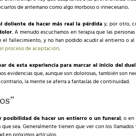
reciarlos de antemano como algo morboso o innecesario.
l doliente de hacer más real la pérdida
y, por otro, 
dolor
. A menudo escuchamos en terapia que las persona
 el fallecimiento, y no han podido acudir al entierro o al
el proceso de aceptación
.
par de esta experiencia para marcar el inicio del due
os evidencias que, aunque son dolorosas, también son nec
ontrario, la mente se aferra a fantasías de continuidad.
dos”
 posibilidad de hacer un entierro o un funeral
, o en
a que sea. Generalmente tienen que ver con los llamados 
d en próximos artículos.