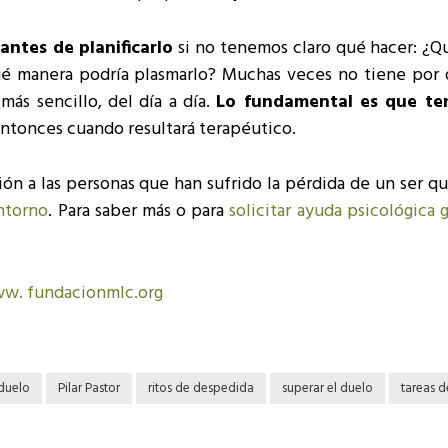
antes de planificarlo
si no tenemos claro qué hacer: ¿Qu
ué manera podría plasmarlo? Muchas veces no tiene por 
ás sencillo, del día a día.
Lo fundamental es que te
ntonces cuando resultará terapéutico.
ión a las personas que han sufrido la pérdida de un ser q
ntorno
. Para saber más o para
solicitar ayuda psicológica g
w. fundacionmlc.org
 duelo
Pilar Pastor
ritos de despedida
superar el duelo
tareas d