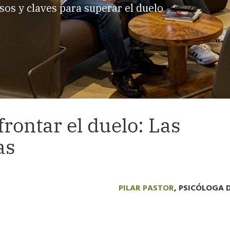
sos y claves para superar el duelo
rontar el duelo: Las
as
PILAR PASTOR
, PSICÓLOGA 