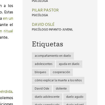
PSICÓLOGA
n a los
PILAR PASTOR
. Estas
PSICÓLOGA
ra
en un
DAVID OSLÉ
ante el
PSICÓLOGO INFANTO-JUVENIL
n ritual
ante.
Etiquetas
acompañamiento en duelo
adolescentes
ayuda en duelo
bloqueo
cooperación
cómo explicar la muerte a los niños
David Osle
doliente
pérdida
.
duelo adolescente
duelo agudo
solemos
diciones