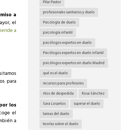
Pilar Pastor
profesionales sanitarios y duelo
rmiso a
yor, el
Psicología de duelo
tiende a
psicología infantil
psicólogos expertos en duelo
Psicólogos expertos en duelo infantil
psicólogos expertos en duelo Madrid
sitamos
qué es el duelo
os para
recursos para profesores
ritos de despedida
Rosa Sánchez
Sara Losantos
superar el duelo
por los
coge el
tareas del duelo
ambién a
teorías sobre el duelo