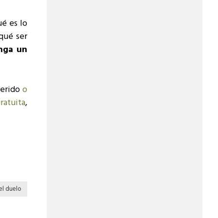
é es lo
qué ser
nga un
uerido
o
ratuita
,
el duelo