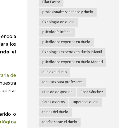
Pilar Pastor
profesionales sanitarios y duelo
Psicología de duelo
psicología infantil
tiéndola
psicólogos expertos en duelo
ar a los
ando el
Psicólogos expertos en duelo infantil
psicólogos expertos en duelo Madrid
qué es el duelo
rarla de
nuestra
recursos para profesores
superar
ritos de despedida
Rosa Sánchez
Sara Losantos
superar el duelo
tareas del duelo
erido o
ológica
teorías sobre el duelo