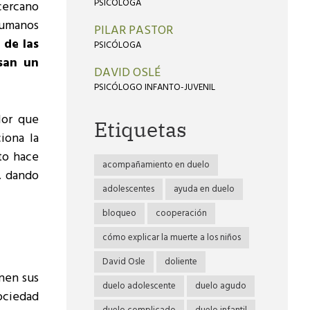
PSICÓLOGA
cercano
humanos
PILAR PASTOR
 de las
PSICÓLOGA
san un
DAVID OSLÉ
PSICÓLOGO INFANTO-JUVENIL
lor que
Etiquetas
iona la
to hace
acompañamiento en duelo
, dando
adolescentes
ayuda en duelo
bloqueo
cooperación
cómo explicar la muerte a los niños
David Osle
doliente
nen sus
duelo adolescente
duelo agudo
sociedad