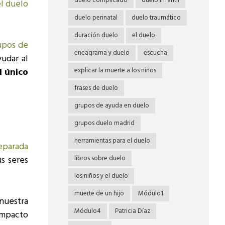
duelo complicado
duelo infantil
l duelo
duelo perinatal
duelo traumático
duración duelo
el duelo
upos de
eneagrama y duelo
escucha
udar al
l único
explicar la muerte a los niños
frases de duelo
grupos de ayuda en duelo
grupos duelo madrid
herramientas para el duelo
eparada
s seres
libros sobre duelo
los niños y el duelo
muerte de un hijo
Módulo1
nuestra
Módulo4
Patricia Díaz
impacto