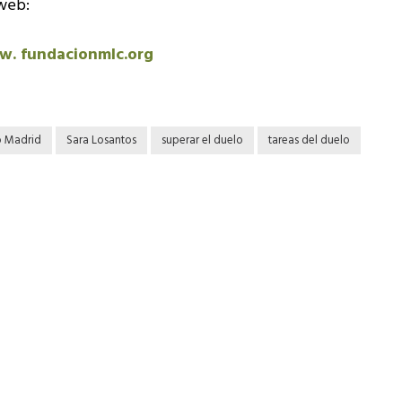
 web:
. fundacionmlc.org
o Madrid
Sara Losantos
superar el duelo
tareas del duelo