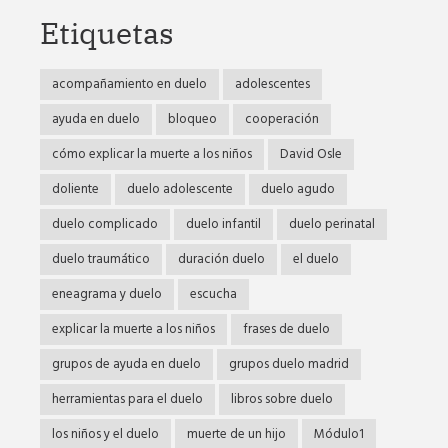
Etiquetas
acompañamiento en duelo
adolescentes
ayuda en duelo
bloqueo
cooperación
cómo explicar la muerte a los niños
David Osle
doliente
duelo adolescente
duelo agudo
duelo complicado
duelo infantil
duelo perinatal
duelo traumático
duración duelo
el duelo
eneagrama y duelo
escucha
explicar la muerte a los niños
frases de duelo
grupos de ayuda en duelo
grupos duelo madrid
herramientas para el duelo
libros sobre duelo
los niños y el duelo
muerte de un hijo
Módulo1