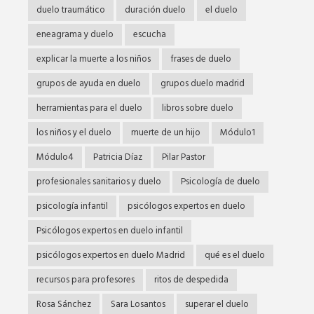
duelo traumático
duración duelo
el duelo
eneagrama y duelo
escucha
explicar la muerte a los niños
frases de duelo
grupos de ayuda en duelo
grupos duelo madrid
herramientas para el duelo
libros sobre duelo
los niños y el duelo
muerte de un hijo
Módulo1
Módulo4
Patricia Díaz
Pilar Pastor
profesionales sanitarios y duelo
Psicología de duelo
psicología infantil
psicólogos expertos en duelo
Psicólogos expertos en duelo infantil
psicólogos expertos en duelo Madrid
qué es el duelo
recursos para profesores
ritos de despedida
Rosa Sánchez
Sara Losantos
superar el duelo