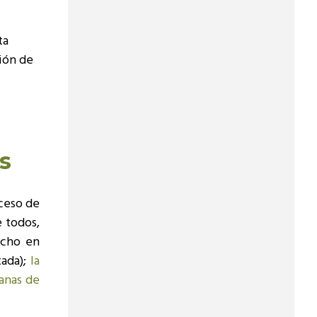
ta
ción de
s
ceso de
 todos,
ucho en
tada);
la
ganas de