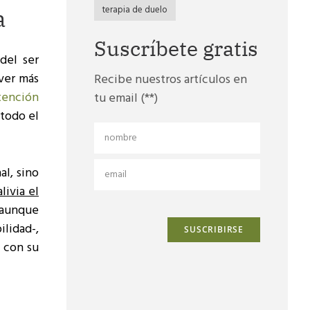
terapia de duelo
a
Suscríbete gratis
del ser
 ver más
Recibe nuestros artículos en
atención
tu email (**)
 todo el
al, sino
livia el
aunque
ilidad-,
a con su