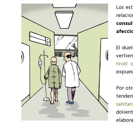
Los es
relaci
consu
afecci
El duel
vertie
nivel 
expuest
Por ot
tenden
sanitar
dolien
elabora