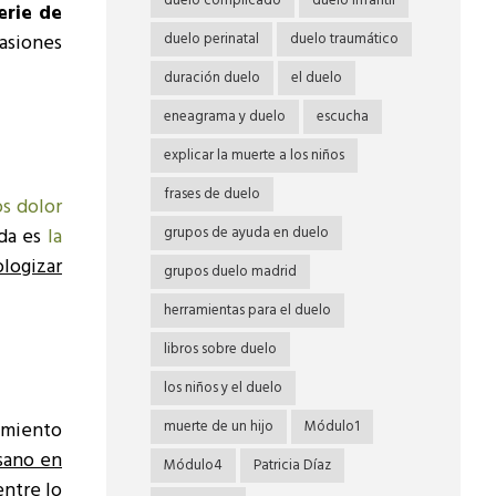
duelo complicado
duelo infantil
erie de
asiones
duelo perinatal
duelo traumático
duración duelo
el duelo
eneagrama y duelo
escucha
explicar la muerte a los niños
frases de duelo
s dolor
ida es
la
grupos de ayuda en duelo
logizar
grupos duelo madrid
herramientas para el duelo
libros sobre duelo
los niños y el duelo
cimiento
muerte de un hijo
Módulo1
 sano en
Módulo4
Patricia Díaz
entre lo