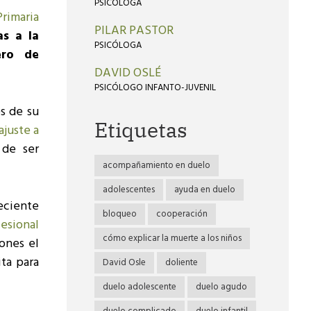
PSICÓLOGA
rimaria
PILAR PASTOR
as a la
PSICÓLOGA
ero de
DAVID OSLÉ
PSICÓLOGO INFANTO-JUVENIL
s de su
Etiquetas
ajuste a
 de ser
acompañamiento en duelo
adolescentes
ayuda en duelo
eciente
bloqueo
cooperación
esional
cómo explicar la muerte a los niños
ones el
ta para
David Osle
doliente
duelo adolescente
duelo agudo