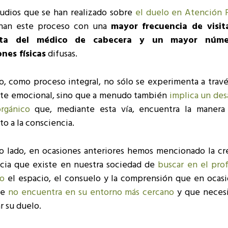
tudios que se han realizado sobre
el duelo en Atención P
onan este proceso con una
mayor frecuencia de visit
lta del médico de cabecera y un mayor núm
ones físicas
difusas.
o, como proceso integral, no sólo se experimenta a travé
nte emocional, sino que a menudo también
implica un des
orgánico
que, mediante esta vía, encuentra la manera
o a la consciencia.
ro lado, en ocasiones anteriores hemos mencionado la cr
cia que existe en nuestra sociedad de
buscar en el prof
io
el espacio, el consuelo y la comprensión que en ocasi
te
no encuentra en su entorno más cercano
y que necesi
r su duelo.