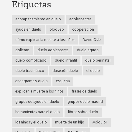
Etiquetas
acompañamiento en duelo
adolescentes
ayuda en duelo
bloqueo
cooperación
cómo explicar la muerte a los niños
David Osle
doliente
duelo adolescente
duelo agudo
duelo complicado
duelo infantil
duelo perinatal
duelo traumático
duración duelo
el duelo
eneagrama y duelo
escucha
explicar la muerte a los niños
frases de duelo
grupos de ayuda en duelo
grupos duelo madrid
herramientas para el duelo
libros sobre duelo
los niños y el duelo
muerte de un hijo
Módulo1