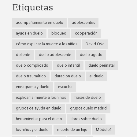
Etiquetas
acompañamiento en duelo
adolescentes
ayuda en duelo
bloqueo
cooperación
cómo explicar la muerte a los niños
David Osle
doliente
duelo adolescente
duelo agudo
duelo complicado
duelo infantil
duelo perinatal
duelo traumático
duración duelo
el duelo
eneagrama y duelo
escucha
explicar la muerte a los niños
frases de duelo
grupos de ayuda en duelo
grupos duelo madrid
herramientas para el duelo
libros sobre duelo
los niños y el duelo
muerte de un hijo
Módulo1